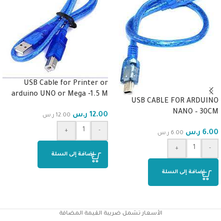
USB Cable for Printer or
arduino UNO or Mega -1.5 M
USB CABLE FOR ARDUINO
NANO – 30CM
12.00
ر.س
12.00
ر.س
+
-
6.00
ر.س
6.00
ر.س
+
-
إضافة إلى السلة
إضافة إلى السلة
الأسعار تشمل ضريبة القيمة المضافة