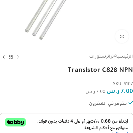
Click to enlarge
الرئيسية
/
ترانزستورات
Transistor C828 NPN
SKU: S107
7.00
ر.س
7.00
ر.س
متوفر في المخزون