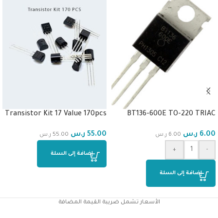
Transistor Kit 17 Value 170pcs
BT136-600E TO-220 TRIAC
6.00
ر.س
55.00
ر.س
6.00
ر.س
55.00
ر.س
+
-
إضافة إلى السلة
إضافة إلى السلة
الأسعار تشمل ضريبة القيمة المضافة