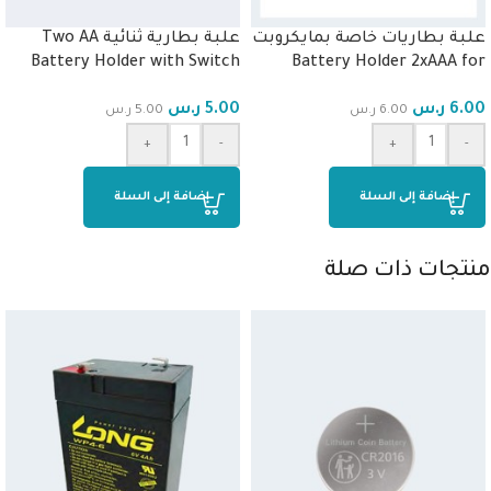
علبة بطاريات خاصة بمايكروبت
علبة بطارية ثنائية Two AA
Battery Holder with Switch
Battery Holder 2xAAA for
(3V)
MicroBit
6.00
ر.س
5.00
ر.س
6.00
ر.س
5.00
ر.س
+
-
+
-
إضافة إلى السلة
إضافة إلى السلة
منتجات ذات صلة