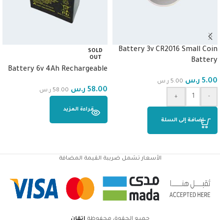
Battery 3v CR2016 Small Coin
SOLD
OUT
Battery
Battery 6v 4Ah Rechargeable
5.00
ر.س
5.00
ر.س
58.00
ر.س
58.00
ر.س
+
-
قراءة المزيد
إضافة إلى السلة
الأسعار تشمل ضريبة القيمة المضافة
جميع الحقوق محفوظة
اتقان