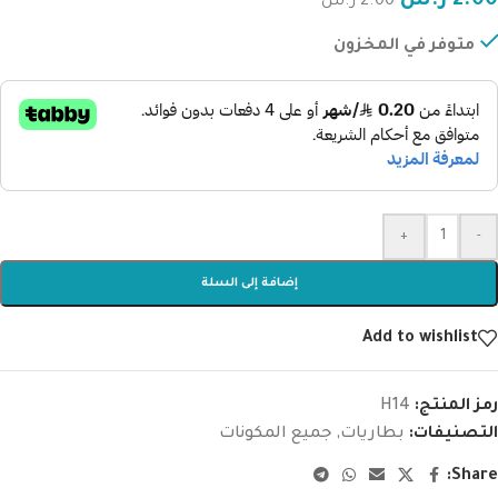
2.00
ر.س
2.00
ر.س
متوفر في المخزون
+
-
إضافة إلى السلة
Add to wishlist
رمز المنتج:
H14
التصنيفات:
بطاريات
,
جميع المكونات
Share: