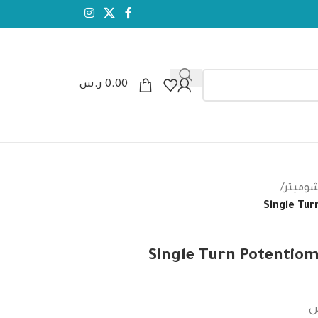
0.00
ر.س
شوميتر
/
Single Tu
Single Turn Potentiom
س