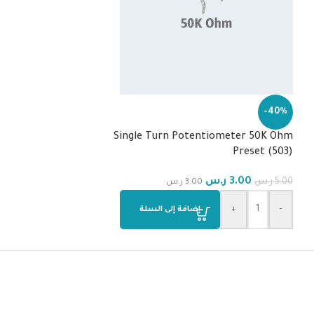
-40%
1/4W
Single Turn Potentiometer 50K Ohm
1.00
ر.س
1.00
ر.س
Preset (503)
+
-
3.00
ر.س
5.00
ر.س
3.00
ر.س
-
+
إضافة إلى السلة