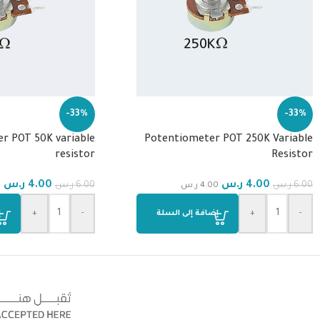
-33%
-33%
r POT 50K variable
Potentiometer POT 250K Variable
resistor
Resistor
4.00
ر.س
4.00
ر.س
6.00
ر.س
6.00
ر.س
4.00
ر.س
0
-
+
إضافة إلى السلة
-
+
إ