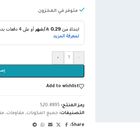
متوفر في المخزون
+
-
إضا
Add to wishlist
رمز المنتج:
S20.#895
التصنيفات:
جميع المكونات
,
مقاومات
,
مق
Share: