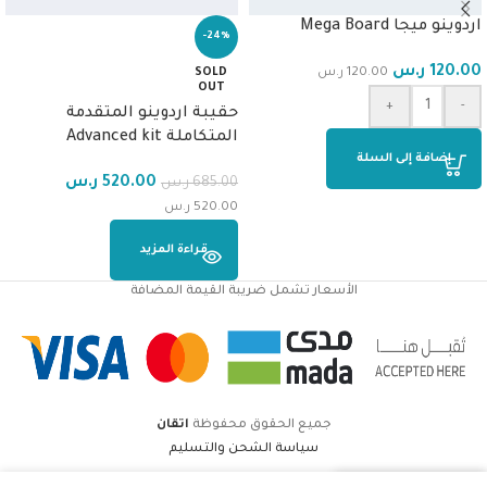
اردوينو ميجا Mega Board
-24%
120.00
ر.س
120.00
ر.س
SOLD
OUT
+
-
حقيبة اردوينو المتقدمة
المتكاملة Advanced kit
إضافة إلى السلة
520.00
ر.س
685.00
ر.س
520.00
ر.س
قراءة المزيد
الأسعار تشمل ضريبة القيمة المضافة
جميع الحقوق محفوظة
اتقان
سياسة الشحن والتسليم