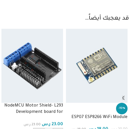
قد يعجبك أيضاً…
NodeMCU Motor Shield- L293
-10%
Development board for
ESP07 ESP8266 WiFi Module
ESP12E
23.00
ر.س
23.00
ر.س