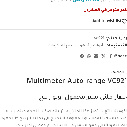
81.00
ر.س
104.00
ر.س
81.00
ر.س
غير متوفر في المخزون
Add to wishlist
رمز المنتج:
vc921
التصنيفات:
أدوات وأجهزة
,
جميع المكونات
Share:
الوصف
Multimeter Auto-range VC921
جهاز ملتي ميتر محمول اوتو رينج
افوميتر رائع – يتميز هذا الملتي ميتر بانه صغير الحجم ويتميز بانه
عند قياسك للفولت او المقاومة لا تحتاج الى تحديد الرينج كالاجهزة
العادية وبالتالي فهو اسهل في الاستخدام وعملي اكثر – أحد