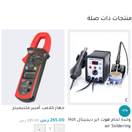
منتجات ذات صلة
جهاز كلامب أمبير ملتيميتر
-31%
وحدة لحام هوت اير ديجيتال Hot
265.00
ر.س
265.00
ر.س
air Soldering
+
-