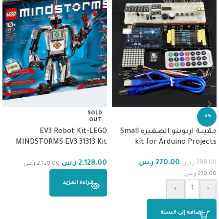
SOLD
-6%
OUT
حقيبة اردوينو الصغيرة Small
EV3 Robot Kit-LEGO
MINDSTORMS EV3 31313 Kit
kit for Arduino Projects
with Remote Control
270.00
ر.س
2,128.00
ر.س
288.00
ر.س
2,128.00
ر.س
270.00
ر.س
قراءة المزيد
+
-
إضافة إلى السلة