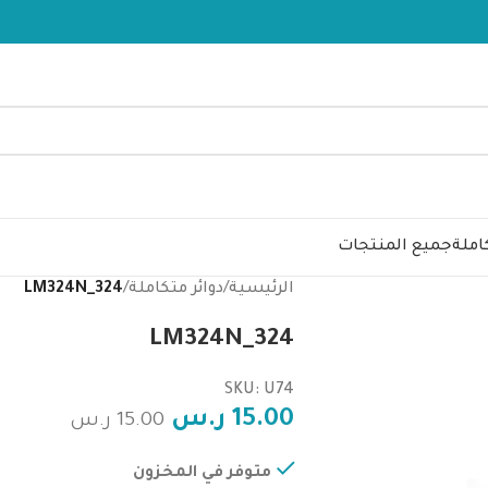
املة
جميع المنتجات
الرئيسية
/
دوائر متكاملة
/
LM324N_324
LM324N_324
SKU: U74
15.00
ر.س
15.00
ر.س
متوفر في المخزون