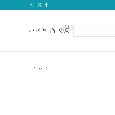
0.00
ر.س