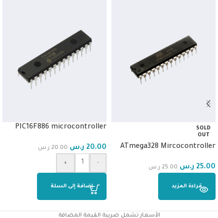
PIC16F886 microcontroller
SOLD
OUT
ATmega328 Mircocontroller
20.00
ر.س
20.00
ر.س
+
-
25.00
ر.س
25.00
ر.س
قراءة المزيد
إضافة إلى السلة
الأسعار تشمل ضريبة القيمة المضافة