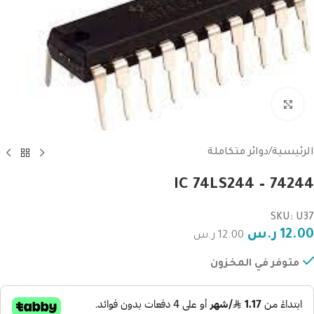
Click to enlarge
الرئيسية
/
دوائر متكاملة
IC 74LS244 – 74244
SKU: U37
12.00
ر.س
12.00
ر.س
متوفر في المخزون