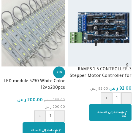
RAMPS 1.5 CONTROLLER-3
-31%
Stepper Motor Controller for
LED module 5730 White Color
3D Printer
12v x200pcs
92.00
ر.س
92.00
ر.س
+
-
200.00
ر.س
288.00
ر.س
200.00
ر.س
إضافة إلى السلة
+
-
إضافة إلى السلة