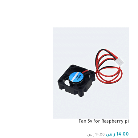
Fan 5v for Raspberry pi
-20%
14.00
ر.س
14.00
ر.س