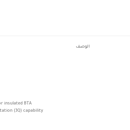
الوصف
or insulated BTA
ation (3Q) capability