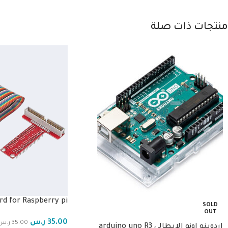
منتجات ذات صلة
rd for Raspberry pi
SOLD
OUT
35.00
ر.س
35.00
ر.س
اردوينو اونو الايطالي arduino uno R3