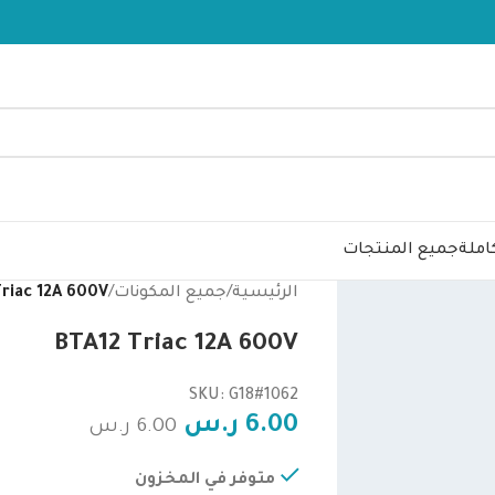
املة
جميع المنتجات
الرئيسية
/
جميع المكونات
/
riac 12A 600V
BTA12 Triac 12A 600V
SKU: G18#1062
6.00
ر.س
6.00
ر.س
متوفر في المخزون