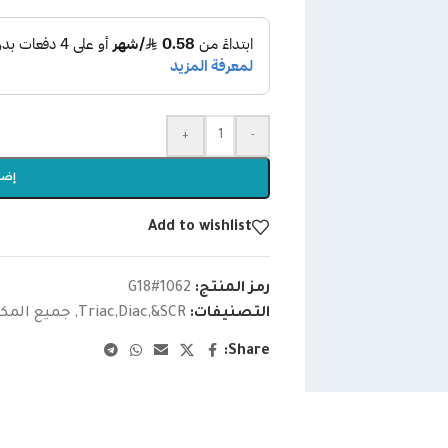
+
-
إضا
Add to wishlist
رمز المنتج:
G18#1062
التصنيفات:
Triac,Diac,&SCR
,
جميع المكو
Share: