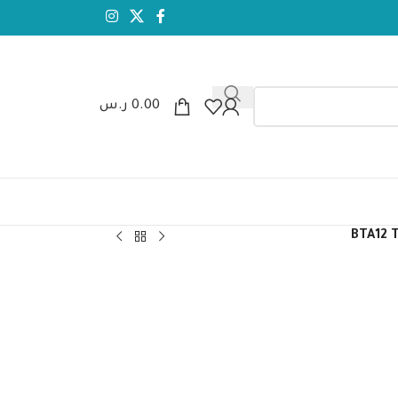
0.00
ر.س
BTA12 T