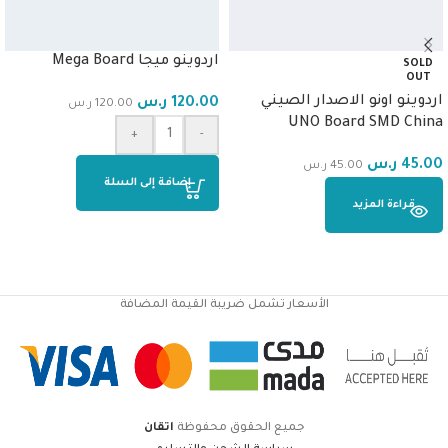
اردوينو ميجا Mega Board
SOLD
OUT
اردوينو اونو الاصدار الصيني
120.00
ر.س
120.00
ر.س
UNO Board SMD China
+
-
45.00
ر.س
45.00
ر.س
إضافة إلى السلة
قراءة المزيد
الأسعار تشمل ضريبة القيمة المضافة
جميع الحقوق محفوظة
اتقان