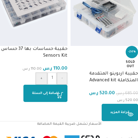
حقيبة حساسات بها 37 حساس
-24%
Sensors Kit
SOLD
OUT
110.00
ر.س
110.00
ر.س
حقيبة اردوينو المتقدمة
+
-
المتكاملة Advanced kit
520.00
ر.س
685.00
ر.س
إضافة إلى السلة
520.00
ر.س
قراءة المزيد
الأسعار تشمل ضريبة القيمة المضافة