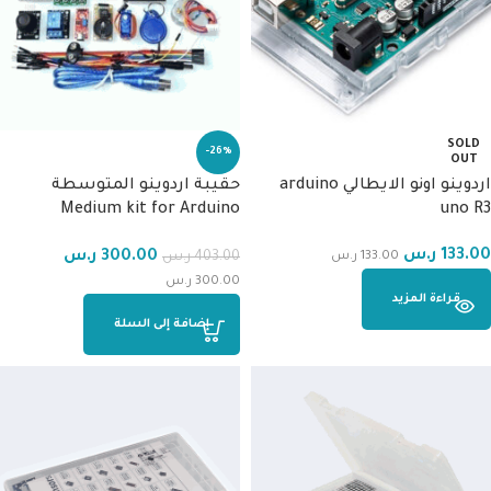
SOLD
-26%
OUT
اردوينو اونو الايطالي arduino
حقيبة اردوينو المتوسطة
Medium kit for Arduino
uno R3
Pojects
133.00
ر.س
300.00
ر.س
403.00
ر.س
133.00
ر.س
300.00
ر.س
قراءة المزيد
إضافة إلى السلة